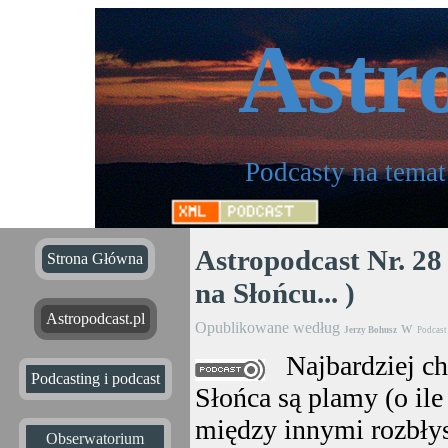
Astr
Podcasty na temat
Astropodcast Nr. 28
Strona Główna
na Słońcu... )
Astropodcast.pl
Opublikowane według
w
Jerzy Bohusz
Podcast
Najbardziej c
Podcasting i podcast
Słońca są plamy (o il
między innymi rozbłys
Obserwatorium