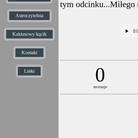
tym odcinku...Miłego s
Astroczytelnia
Kaktusowy kącik
Kontakt
0
Linki
recenzje
Imię:*
E-mail:*